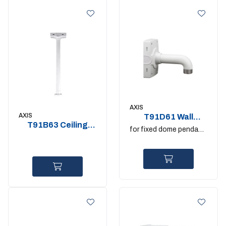
AXIS
AXIS
T91D61 Wall
T91B63 Ceiling
Bracket. 1.5" NPS
for fixed dome pendant
Mount
kits