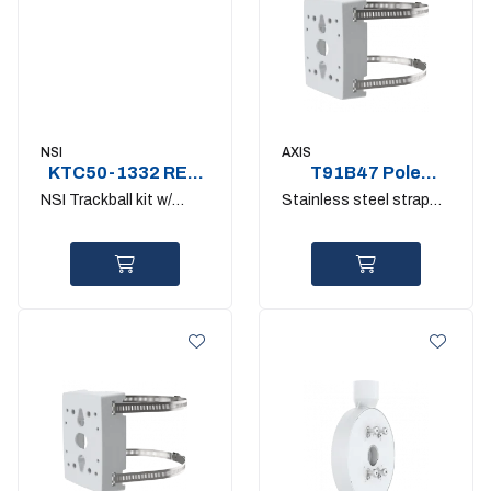
NSI
AXIS
KTC50-1332 REV.
T91B47 Pole
C
mount 50-150mm.
NSI Trackball kit w/
Stainless steel straps
IK10
cable and 2 gaskets
included