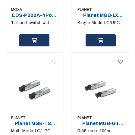
MOXA
PLANET
EDS-P206A-4PoE-
Planet MGB-LX
S-SC
1Gigabit SFP
1+5 port switch with 4-
Single-Mode. LC/UPC.
Port PoE+
up to 20km
PLANET
PLANET
Planet MGB-TSX
Planet MGB-GT
1Gigabit SFP
1Gigabit SFP
Multi-Mode. LC/UPC. up
Rj45. up to 100m