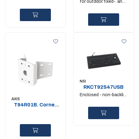
for outddor fixed-. and
kits
PTZ-domes
NSI
RKCT92S47USB
Enclosed - non-backlit
AXIS
Norwegian
T94R01B. Corner
Bracket