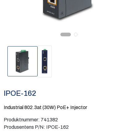
Computing
Software og analyse
Kurs og eventer
Infosenter
IPOE-162
Industrial 802.3at (30W) PoE+ Injector
Produktnummer:
741382
Produsentens P/N:
IPOE-162