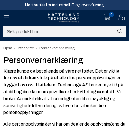
Skip to main content
Nettbutikk for industriell IT og overvåkning
0
Toggle navigation
Toggl
Sikkerhet og overvåkning
Nettverk
Hjem
Infosenter
Personvernerklæring
Computing
Personvernerklæring
Kjære kunde og besøkende på våre nettsider. Det er viktig
Software og analyse
for oss at du kan stole på at alle dine personopplysninger er
trygge hos oss. Hatteland Technology AS bruker mye tid på
Infosenter
at ditt og dine kunders privatliv er beskyttet og ivaretatt. Vi
bruker Adminkit slik at vi har muligheten til en nøyaktig og
Sikkerhet og overvåkning
samvittighetsfull vurdering av hvordan vi bruker dine
personopplysninger.
Nettverk
Alle personopplysninger vi har om deg er de opplysningene du