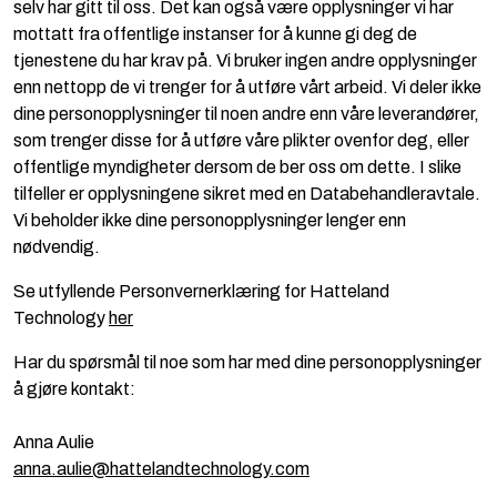
selv har gitt til oss. Det kan også være opplysninger vi har
Computing
mottatt fra offentlige instanser for å kunne gi deg de
tjenestene du har krav på. Vi bruker ingen andre opplysninger
Software og analyse
enn nettopp de vi trenger for å utføre vårt arbeid. Vi deler ikke
dine personopplysninger til noen andre enn våre leverandører,
som trenger disse for å utføre våre plikter ovenfor deg, eller
Kurs og eventer
offentlige myndigheter dersom de ber oss om dette. I slike
tilfeller er opplysningene sikret med en Databehandleravtale.
Infosenter
Vi beholder ikke dine personopplysninger lenger enn
nødvendig.
Se utfyllende Personvernerklæring for Hatteland
Technology
her
Har du spørsmål til noe som har med dine personopplysninger
å gjøre kontakt:
Anna Aulie
anna.aulie@hattelandtechnology.com