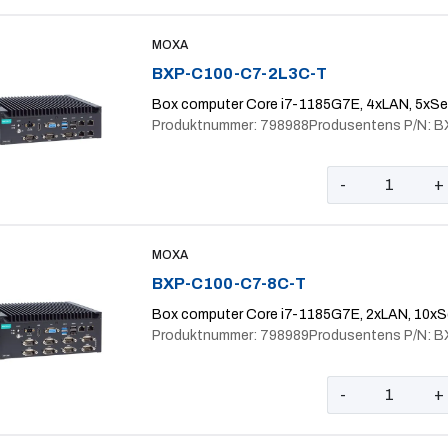
MOXA
BXP-C100-C7-2L3C-T
Box computer Core i7-1185G7E, 4xLAN, 5xSeri
Produktnummer: 798988
Produsentens P/N: 
-
+
MOXA
BXP-C100-C7-8C-T
Box computer Core i7-1185G7E, 2xLAN, 10xSer
Produktnummer: 798989
Produsentens P/N: 
-
+