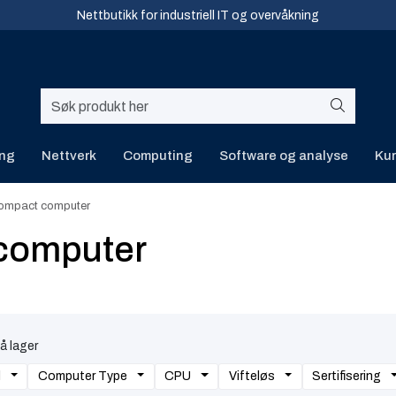
Nettbutikk for industriell IT og overvåkning
ing
Nettverk
Computing
Software og analyse
Kur
compact computer
computer
å lager
d
Computer Type
CPU
Vifteløs
Sertifisering