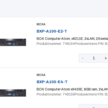
MOXA
BXP-A100-E2-T
BOX Computer Atom, x6211E, 2xLAN, 2Xserial,
Produktnummer: 748154
Produsentens P/N: 
-
+
MOXA
BXP-A100-E4-T
BOX Computer Atom x6425E, 8GB ram, 2xLAN, 
Produktnummer: 748155
Produsentens P/N: 