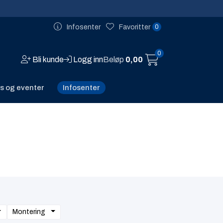
0
Infosenter
Favoritter
0
Bli kunde
Logg inn
Beløp
0,00
Infosenter
s og eventer
Montering