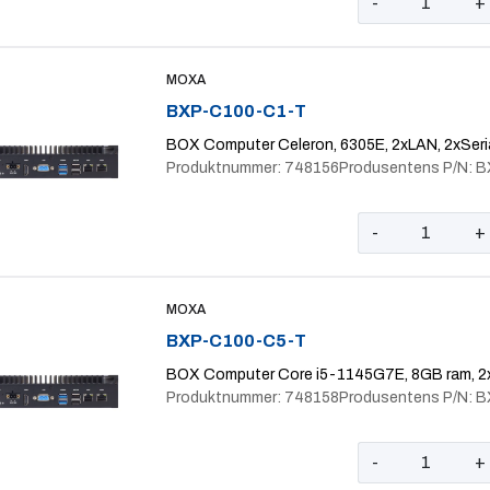
-
+
MOXA
BXP-C100-C1-T
BOX Computer Celeron, 6305E, 2xLAN, 2xSeria
Produktnummer: 748156
Produsentens P/N:
-
+
MOXA
BXP-C100-C5-T
BOX Computer Core i5-1145G7E, 8GB ram, 2xL
Produktnummer: 748158
Produsentens P/N:
-
+