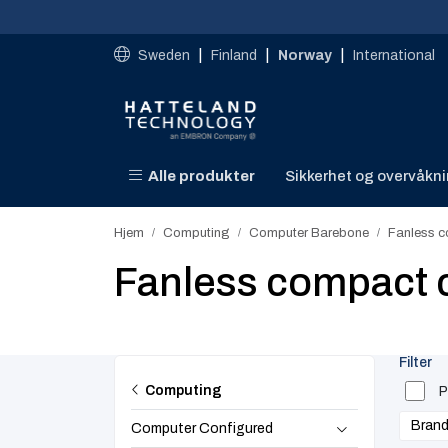
Skip to main content
|
|
|
Sweden
Finland
Norway
International
Alle produkter
Sikkerhet og overvåkn
Hjem
Computing
Computer Barebone
Fanless 
Fanless compact 
Filter
Computing
P
Bran
Computer Configured