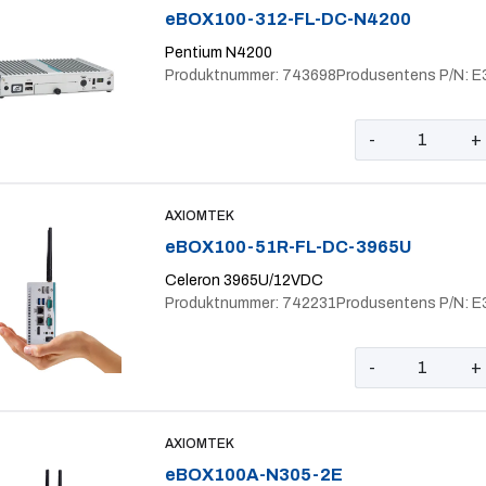
eBOX100-312-FL-DC-N4200
Pentium N4200
Produktnummer: 743698
Produsentens P/N: 
-
+
AXIOMTEK
eBOX100-51R-FL-DC-3965U
Celeron 3965U/12VDC
Produktnummer: 742231
Produsentens P/N: 
-
+
AXIOMTEK
eBOX100A-N305-2E