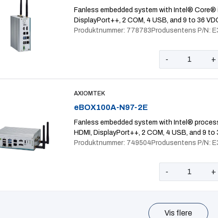
Fanless embedded system with Intel® Core® i
DisplayPort++, 2 COM, 4 USB, and 9 to 36 VD
Produktnummer: 778783
Produsentens P/N: 
-
+
AXIOMTEK
eBOX100A-N97-2E
Fanless embedded system with Intel® process
HDMI, DisplayPort++, 2 COM, 4 USB, and 9 to
Produktnummer: 749504
Produsentens P/N: 
-
+
Vis flere