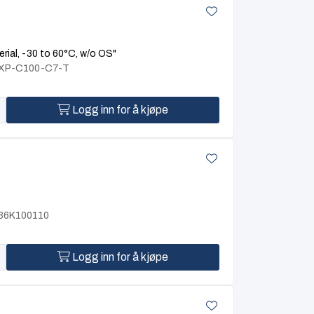
ial, -30 to 60°C, w/o OS"
BXP-C100-C7-T
Logg inn for å kjøpe
E36K100110
Logg inn for å kjøpe