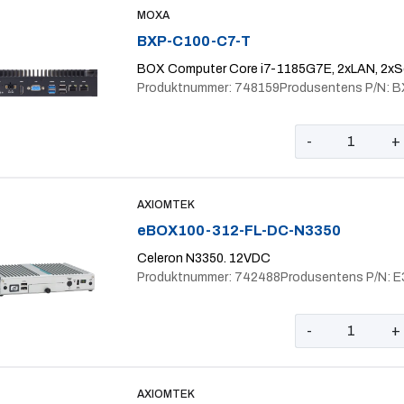
MOXA
BXP-C100-C7-T
BOX Computer Core i7-1185G7E, 2xLAN, 2xSer
Produktnummer: 748159
Produsentens P/N: 
-
+
AXIOMTEK
eBOX100-312-FL-DC-N3350
Celeron N3350. 12VDC
Produktnummer: 742488
Produsentens P/N: 
-
+
AXIOMTEK