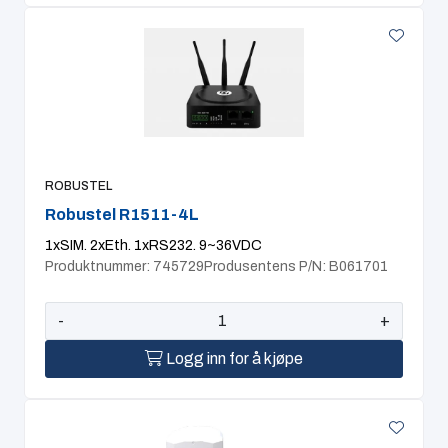
ROBUSTEL
Robustel R1511-4L
1xSIM. 2xEth. 1xRS232. 9~36VDC
Produktnummer: 745729
Produsentens P/N: B061701
-
+
Logg inn for å kjøpe