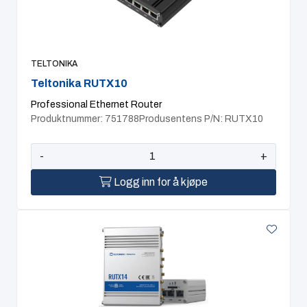
TELTONIKA
Teltonika RUTX10
Professional Ethernet Router
Produktnummer: 751788
Produsentens P/N: RUTX10
-
+
Logg inn for å kjøpe