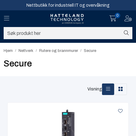
Skip to main content
Nettbutikk for industriell IT og overvåkning
0
Toggle navigation
Toggl
Sikkerhet og overvåkning
Nettverk
Hjem
Nettverk
Rutere og brannmurer​
Secure
Computing
Secure
Software og analyse
Visning
Infosenter
Sikkerhet og overvåkning
Nettverk