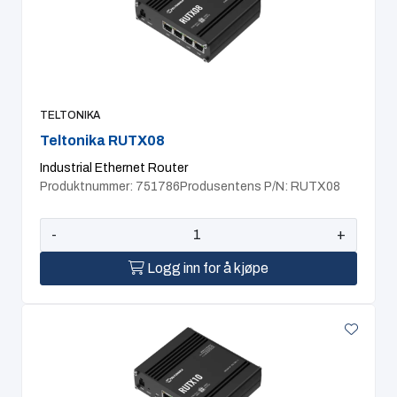
TELTONIKA
Teltonika RUTX08
Industrial Ethernet Router
Produktnummer: 751786
Produsentens P/N: RUTX08
-
+
Logg inn for å kjøpe