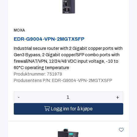
Computing
Software og analyse
MOXA
EDR-G9004-VPN-2MGTXSFP
Kurs og eventer
Industrial secure router with 2 Gigabit copper ports with
Gen3 Bypass, 2 Gigabit copper/SFP combo ports with
Infosenter
firewall/NAT/VPN, 12/24/48 VDC input voltage, -10 to
60°C operating temperature
Produktnummer: 751979
Produsentens P/N: EDR-G9004-VPN-2MGTXSFP
-
+
Logg inn for å kjøpe