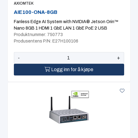
AXIOMTEK
AIE100-ONA-8GB
Fanless Edge AI System with NVIDIA® Jetson Orin™
Nano 8GB 1 HDMI 1 GbE LAN 1 GbE PoE 2 USB
Produktnummer: 750773
Produsentens P/N: E27H100106
-
+
Logg inn for å kjøpe