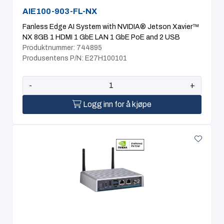
AIE100-903-FL-NX
Fanless Edge AI System with NVIDIA® Jetson Xavier™
NX 8GB 1 HDMI 1 GbE LAN 1 GbE PoE and 2 USB
Produktnummer: 744895
Produsentens P/N: E27H100101
-
+
Logg inn for å kjøpe