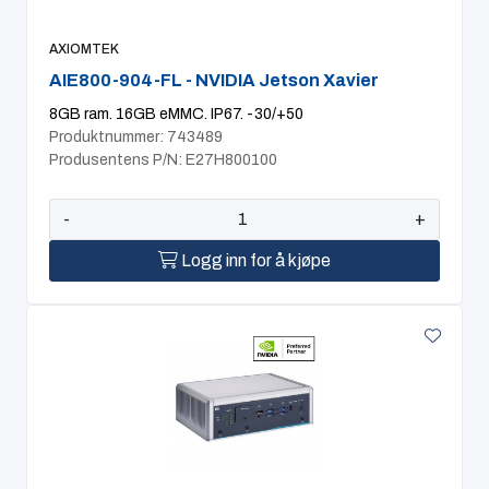
AXIOMTEK
AIE800-904-FL - NVIDIA Jetson Xavier
8GB ram. 16GB eMMC. IP67. -30/+50
Produktnummer: 743489
Produsentens P/N: E27H800100
-
+
Logg inn for å kjøpe