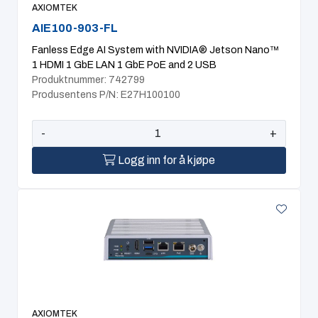
AXIOMTEK
AIE100-903-FL
Fanless Edge AI System with NVIDIA® Jetson Nano™
1 HDMI 1 GbE LAN 1 GbE PoE and 2 USB
Produktnummer: 742799
Produsentens P/N: E27H100100
-
+
Logg inn for å kjøpe
AXIOMTEK