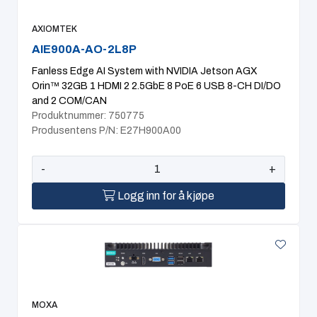
AXIOMTEK
AIE900A-AO-2L8P
Fanless Edge AI System with NVIDIA Jetson AGX
Orin™ 32GB 1 HDMI 2 2.5GbE 8 PoE 6 USB 8-CH DI/DO
and 2 COM/CAN
Produktnummer: 750775
Produsentens P/N: E27H900A00
-
+
Logg inn for å kjøpe
MOXA