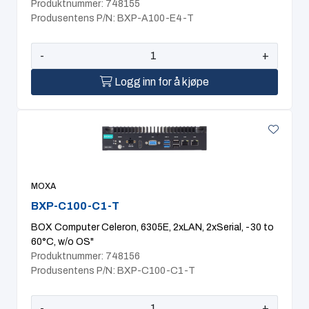
Produktnummer: 748155
Produsentens P/N: BXP-A100-E4-T
-
+
Logg inn for å kjøpe
MOXA
BXP-C100-C1-T
BOX Computer Celeron, 6305E, 2xLAN, 2xSerial, -30 to
60°C, w/o OS"
Produktnummer: 748156
Produsentens P/N: BXP-C100-C1-T
-
+