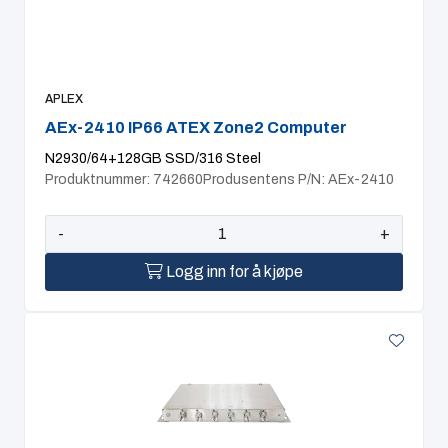
Computing
Software og analyse
APLEX
AEx-2410 IP66 ATEX Zone2 Computer
Kurs og eventer
N2930/64+128GB SSD/316 Steel
Produktnummer: 742660
Produsentens P/N: AEx-2410
Infosenter
-
+
Logg inn for å kjøpe