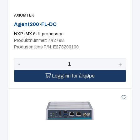
AXIOMTEK
Agent200-FL-DC
NXP i.MX 6UL processor
Produktnummer: 742798
Produsentens P/N: E278200100
-
+
Logg inn for å kjøpe