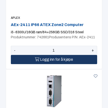
APLEX
AEx-2411 IP66 ATEX Zone2 Computer
i5-6300U/16GB ram/64+256GB SSD/316 Steel
Produktnummer: 742661
Produsentens P/N: AEx-2411
-
+
Logg inn for å kjøpe