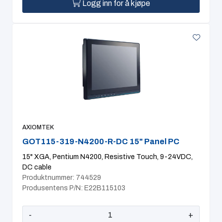
Logg inn for å kjøpe
AXIOMTEK
GOT115-319-N4200-R-DC 15" Panel PC
15" XGA, Pentium N4200, Resistive Touch, 9-24VDC,
DC cable
Produktnummer: 744529
Produsentens P/N: E22B115103
-
+