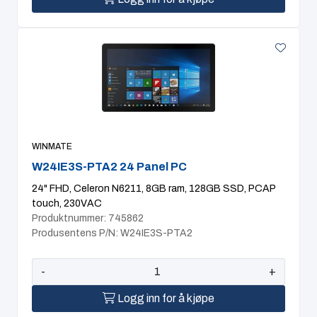
WINMATE
W24IE3S-PTA2 24 Panel PC
24" FHD, Celeron N6211, 8GB ram, 128GB SSD, PCAP
touch, 230VAC
Produktnummer: 745862
Produsentens P/N: W24IE3S-PTA2
-
+
Logg inn for å kjøpe