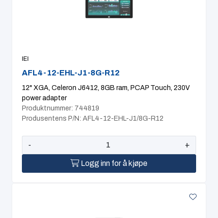
Computing
Software og analyse
IEI
Kurs og eventer
AFL4-12-EHL-J1-8G-R12
12" XGA, Celeron J6412, 8GB ram, PCAP Touch, 230V
Infosenter
power adapter
Produktnummer: 744819
Produsentens P/N: AFL4-12-EHL-J1/8G-R12
-
+
Logg inn for å kjøpe