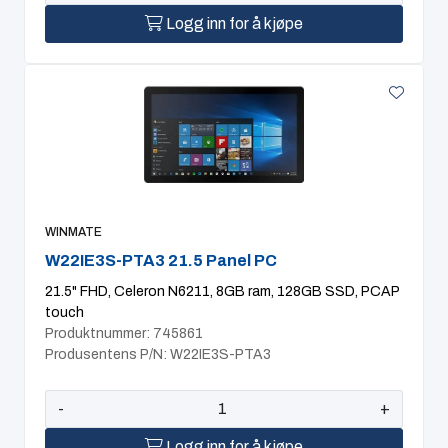
Logg inn for å kjøpe
WINMATE
W22IE3S-PTA3 21.5 Panel PC
21.5" FHD, Celeron N6211, 8GB ram, 128GB SSD, PCAP
touch
Produktnummer: 745861
Produsentens P/N: W22IE3S-PTA3
-
+
Logg inn for å kjøpe