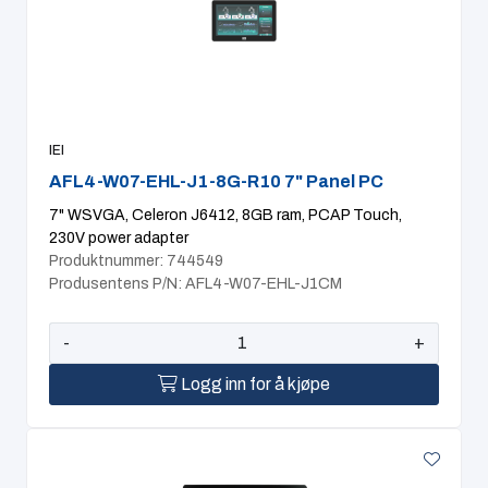
IEI
AFL4-W07-EHL-J1-8G-R10 7" Panel PC
7" WSVGA, Celeron J6412, 8GB ram, PCAP Touch,
230V power adapter
Produktnummer: 744549
Produsentens P/N: AFL4-W07-EHL-J1CM
-
+
Logg inn for å kjøpe