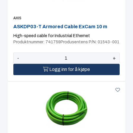
AXIS
ASKDP03-T Armored Cable ExCam 10 m
High-speed cable for Industrial Ethernet
Produktnummer: 741759
Produsentens P/N: 01543-001
-
+
Logg inn for å kjøpe