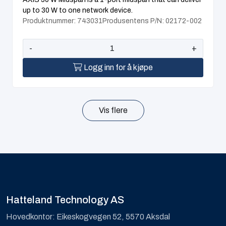
up to 30 W to one network device.
Produktnummer: 743031
Produsentens P/N: 02172-002
-
+
Logg inn for å kjøpe
Vis flere
Hatteland Technology AS
Hovedkontor: Eikeskogvegen 52, 5570 Aksdal