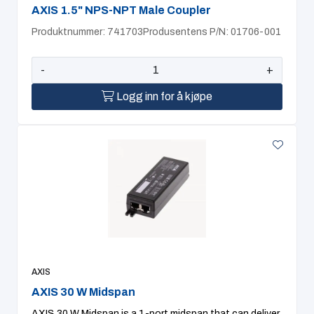
AXIS 1.5" NPS-NPT Male Coupler
Produktnummer: 741703
Produsentens P/N: 01706-001
-
+
Logg inn for å kjøpe
AXIS
AXIS 30 W Midspan
AXIS 30 W Midspan is a 1-port midspan that can deliver