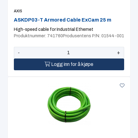
AXIS
ASKDP03-T Armored Cable ExCam 25 m
High-speed cable for Industrial Ethernet
Produktnummer: 741760
Produsentens P/N: 01544-001
-
+
Logg inn for å kjøpe