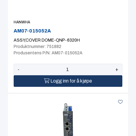
HANWHA
AM07-015052A
ASSY,COVER DOME-QNP-6320H
Produktnummer: 751882
Produsentens P/N: AM07-015052A
-
+
Logg inn for å kjøpe