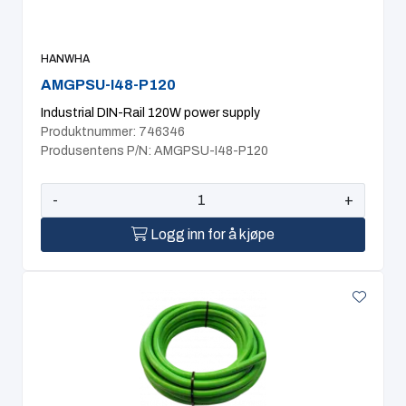
HANWHA
AMGPSU-I48-P120
Industrial DIN-Rail 120W power supply
Produktnummer: 746346
Produsentens P/N: AMGPSU-I48-P120
-
+
Logg inn for å kjøpe