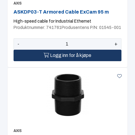
AXIS
ASKDP03-T Armored Cable ExCam 95 m
High-speed cable for Industrial Ethernet
Produktnummer: 741761
Produsentens P/N: 01545-001
-
+
Logg inn for å kjøpe
AXIS