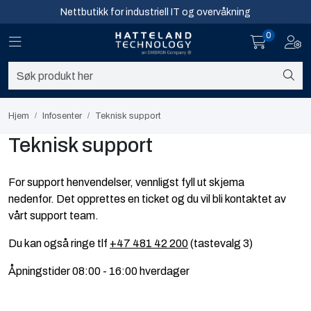
Skip to main content
Nettbutikk for industriell IT og overvåkning
0
Toggle navigation
Toggl
Sikkerhet og overvåkning
Nettverk
Hjem
Infosenter
Teknisk support
Computing
Teknisk support
Software og analyse
For support henvendelser, vennligst fyll ut skjema
nedenfor. Det opprettes en ticket og du vil bli kontaktet av
Infosenter
vårt support team.
Du kan også ringe tlf
+47 481 42 200
(tastevalg 3)
Sikkerhet og overvåkning
Åpningstider 08:00 - 16:00 hverdager
Nettverk