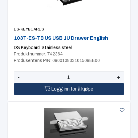
DS-KEYBOARDS
103T-ES-TB US USB 1U Drawer English
DS Keyboard. Stainless steel
Produktnummer: 742364
Produsentens P/N: 080010833101508EE00
-
+
Logg inn for å kjøpe