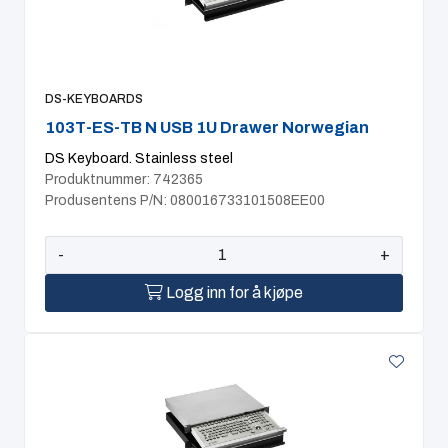
Computing
Software og analyse
DS-KEYBOARDS
103T-ES-TB N USB 1U Drawer Norwegian
Kurs og eventer
DS Keyboard. Stainless steel
Produktnummer: 742365
Infosenter
Produsentens P/N: 080016733101508EE00
-
+
Logg inn for å kjøpe