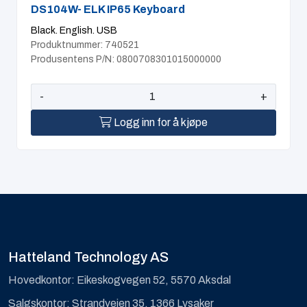
DS104W- ELK IP65 Keyboard
Black. English. USB
Produktnummer: 740521
Produsentens P/N: 0800708301015000000
-
+
Logg inn for å kjøpe
Hatteland Technology AS
Hovedkontor: Eikeskogvegen 52, 5570 Aksdal
Salgskontor: Strandveien 35, 1366 Lysaker