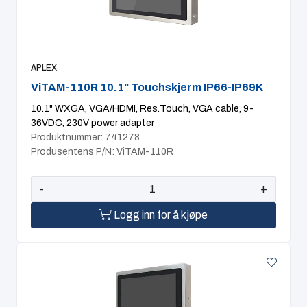
Computing
Software og analyse
APLEX
ViTAM-110R 10.1" Touchskjerm IP66-IP69K
Kurs og eventer
10.1" WXGA, VGA/HDMI, Res.Touch, VGA cable, 9-
36VDC, 230V power adapter
Infosenter
Produktnummer: 741278
Produsentens P/N: ViTAM-110R
-
+
Logg inn for å kjøpe