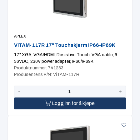
APLEX
ViTAM-117R 17" Touchskjerm IP66-IP69K
17" XGA, VGA/HDMI, Resistive Touch, VGA cable, 9-
36VDC, 230V power adapter, IP66/IP69K
Produktnummer: 741283
Produsentens P/N: ViTAM-117R
-
+
Logg inn for å kjøpe