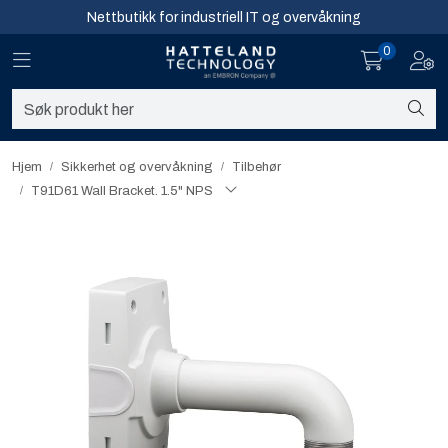
Skip to main content
Nettbutikk for industriell IT og overvåkning
0
Toggle navigation
Toggl
Sikkerhet og overvåkning
Nettverk
Hjem
Sikkerhet og overvåkning
Tilbehør
T91D61 Wall Bracket. 1.5" NPS
Computing
Software og analyse
Infosenter
Sikkerhet og overvåkning
Nettverk