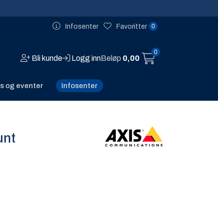
0
Infosenter
Favoritter
0
Bli kunde
Logg inn
Beløp
0,00
Infosenter
s og eventer
unt