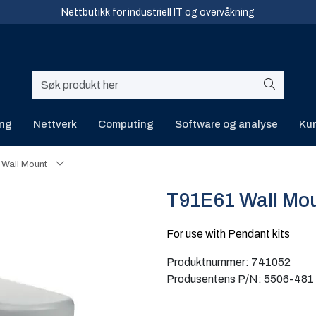
Nettbutikk for industriell IT og overvåkning
ing
Nettverk
Computing
Software og analyse
Kur
 Wall Mount
T91E61 Wall Mo
For use with Pendant kits
Produktnummer:
741052
Produsentens P/N:
5506-481