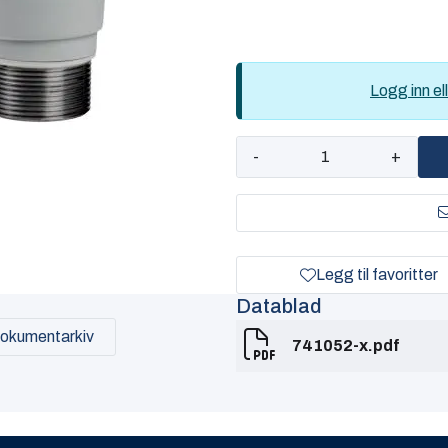
Logg inn ell
-
+
Legg til favoritter
Datablad
okumentarkiv
741052-x.pdf