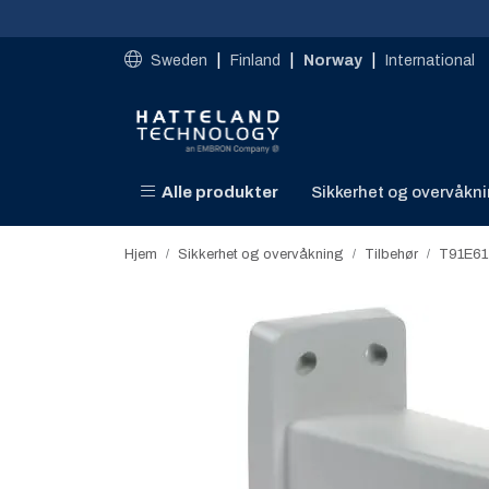
Skip to main content
|
|
|
Sweden
Finland
Norway
International
Alle produkter
Sikkerhet og overvåkn
Hjem
Sikkerhet og overvåkning
Tilbehør
T91E61