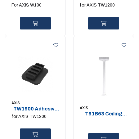
Holder. 5 pcs
Protector. 5 pcs
For AXIS W100
for AXIS TW1200
AXIS
AXIS
TW1900 Adhesive
T91B63 Ceiling
Picatinny Rail. 5
for AXIS TW1200
Mount
pcs