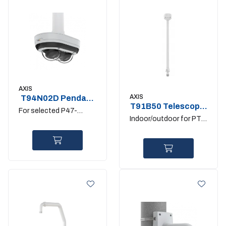
AXIS
AXIS
T94N02D Pendant
T91B50 Telescopic
kit
For selected P47-
Ceil Mount
Indoor/outdoor for PTZ
cameras
and fixed domes