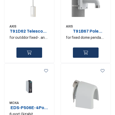
AXIS
AXIS
T91D62 Telescopic
T91B67 Pole
Parapet Mount
Mount. 1.5" NPS
for outddor fixed-. and
for fixed dome pendant
PTZ-domes
kits
MOXA
EDS-P506E-4PoE-
2GTXSFP-T. wide
6-port Gigabit