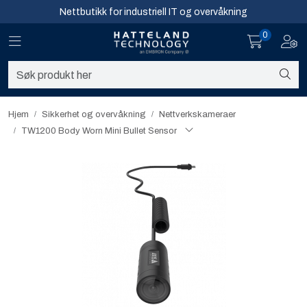
Skip to main content
Nettbutikk for industriell IT og overvåkning
0
Toggle navigation
Toggl
Sikkerhet og overvåkning
Nettverk
Hjem
Sikkerhet og overvåkning
Nettverkskameraer
TW1200 Body Worn Mini Bullet Sensor
Computing
Software og analyse
Infosenter
Sikkerhet og overvåkning
Nettverk