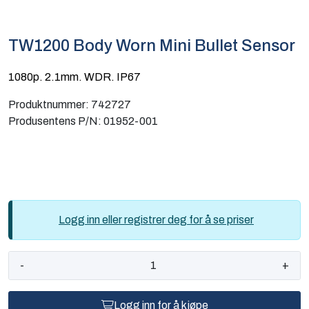
Computing
TW1200 Body Worn Mini Bullet Sensor
Software og analyse
1080p. 2.1mm. WDR. IP67
Kurs og eventer
Produktnummer:
742727
Produsentens P/N:
01952-001
Infosenter
Logg inn eller registrer deg for å se priser
-
+
Logg inn for å kjøpe