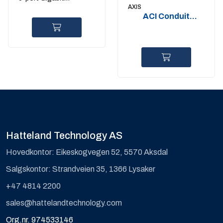
temp
AXIS
managed POE+ Switch
ACI Conduit
Adapter 1-2" U-
Shape 20mm 5p
Hatteland Technology AS
Hovedkontor: Eikeskogvegen 52, 5570 Aksdal
Salgskontor: Strandveien 35, 1366 Lysaker
+47 4814 2200
sales@hattelandtechnology.com
Org.nr. 974533146