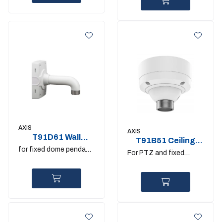
AXIS
AXIS
T91D61 Wall
T91B51 Ceiling
Bracket. 1.5" NPS
for fixed dome pendant
mount
For PTZ and fixed
kits
domes with 1.5" NPS