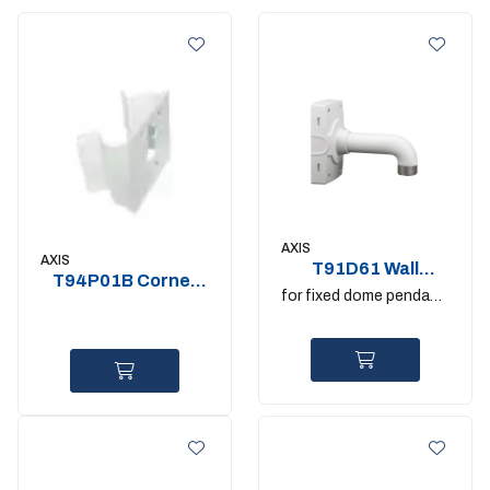
AXIS
AXIS
T91D61 Wall
T94P01B Corner
Bracket. 1.5" NPS
for fixed dome pendant
Bracket
kits