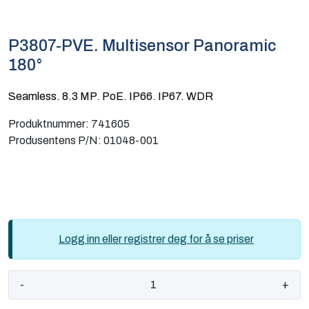
Computing
P3807-PVE. Multisensor Panoramic
Software og analyse
180°
Kurs og eventer
Seamless. 8.3 MP. PoE. IP66. IP67. WDR
Produktnummer:
741605
Infosenter
Produsentens P/N:
01048-001
Logg inn eller registrer deg for å se priser
-
+