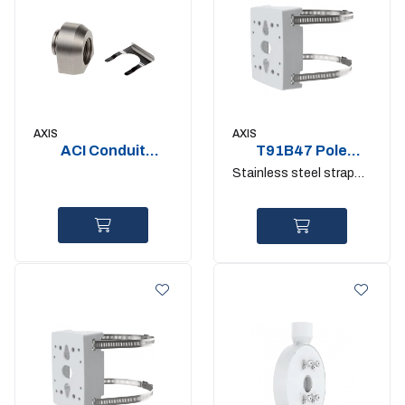
AXIS
AXIS
ACI Conduit
T91B47 Pole
Adapter 3-4? NPS
mount 50-150mm.
Stainless steel straps
2 pcs
IK10
included