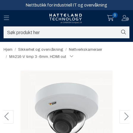
Skip to main content
Nettbutikk for industriell IT og overvåkning
0
Toggle navigation
Toggl
Sikkerhet og overvåkning
Nettverk
Hjem
Sikkerhet og overvåkning
Nettverkskameraer
M4216-V 4mp 3-6mm. HDMI out
Computing
Software og analyse
Infosenter
Sikkerhet og overvåkning
Nettverk