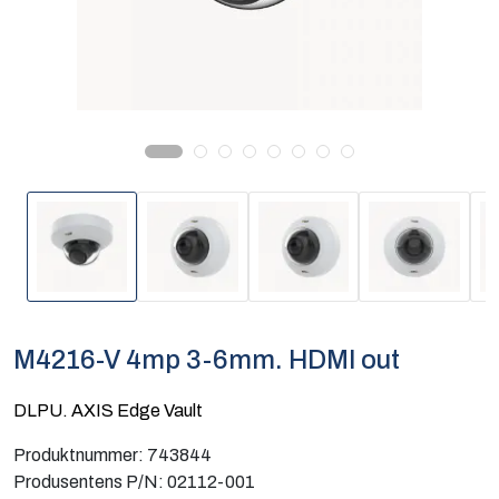
Computing
Software og analyse
Kurs og eventer
Infosenter
M4216-V 4mp 3-6mm. HDMI out
DLPU. AXIS Edge Vault
Produktnummer:
743844
Produsentens P/N:
02112-001