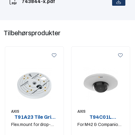
743844-x.pdf
Tilbehørsprodukter
AXIS
AXIS
T91A23 Tile Grid
T94C01L
Ceiling Mount 4pcs
Recessed Mount
Flex.mount for drop-
For M42 & Companion
ceiling tile grid
Dome mini LE