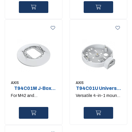
AXIS
AXIS
T94C01M J-Box-
T94C01U Universal
Gang Box Plate
Mount
For M42 and
Versatile 4-in-1 mount
Companion Dome mini
accessory
LE