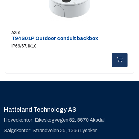
AXIS
T94S01P Outdoor conduit backbox
IP66/67. IK10
Hatteland Technology AS
Hovedkontor: Eikeskogvegen 52, 5570 Aksdal
Salgskontor: Strandveien 35, 1366 Lysaker