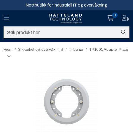
Skip to main content
Nettbutikk for industriell IT og overvåkning
0
Toggle navigation
Toggl
Sikkerhet og overvåkning
Nettverk
Hjem
Sikkerhet og overvåkning
Tilbehør
TP1601 Adapter Plate
Computing
Software og analyse
Infosenter
Sikkerhet og overvåkning
Nettverk