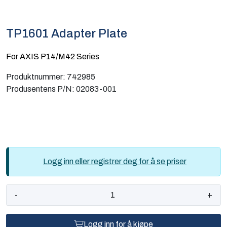
Computing
TP1601 Adapter Plate
Software og analyse
For AXIS P14/M42 Series
Kurs og eventer
Produktnummer:
742985
Produsentens P/N:
02083-001
Infosenter
Logg inn eller registrer deg for å se priser
-
+
Logg inn for å kjøpe