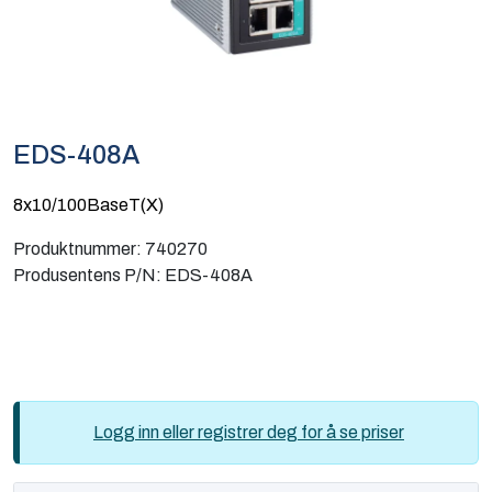
Computing
Software og analyse
Kurs og eventer
EDS-408A
Infosenter
8x10/100BaseT(X)
Produktnummer:
740270
Produsentens P/N:
EDS-408A
Logg inn eller registrer deg for å se priser