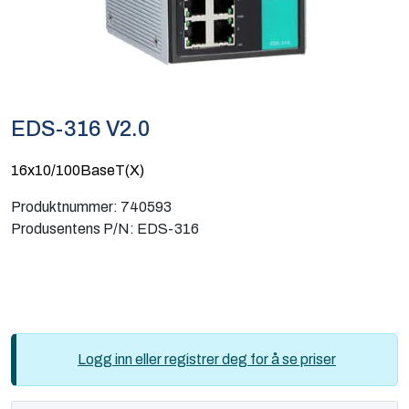
Computing
Software og analyse
Kurs og eventer
EDS-316 V2.0
Infosenter
16x10/100BaseT(X)
Produktnummer:
740593
Produsentens P/N:
EDS-316
Logg inn eller registrer deg for å se priser