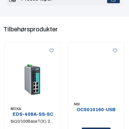
Tilbehørsprodukter
NSI
MOXA
OC5010160-USB
EDS-408A-SS-SC
6x10/100BaseT(X). 2x
Single Mode SC