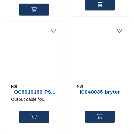
NSI
NSI
OC6010160-PS2
IC040035-bryter
1.6m
Output cable for
pointing device