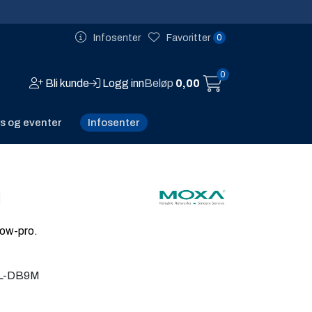
0
Infosenter
Favoritter
0
Bli kunde
Logg inn
Beløp
0,00
Infosenter
s og eventer
M
ow-pro.
L-DB9M