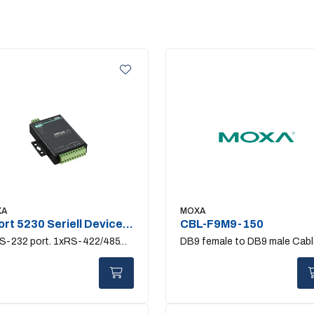
XA
MOXA
rt 5230 Seriell Device
CBL-F9M9-150
rver
S-232 port. 1xRS-422/485
DB9 female to DB9 male Cabl
t
150cm