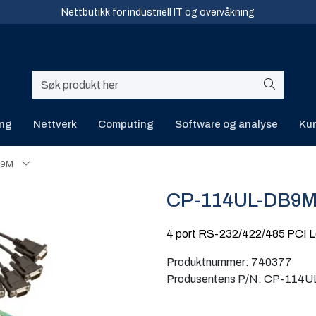
Nettbutikk for industriell IT og overvåkning
ing
Nettverk
Computing
Software og analyse
Kur
B9M
CP-114UL-DB9
4 port RS-232/422/485 PCI L
Produktnummer:
740377
Produsentens P/N:
CP-114U