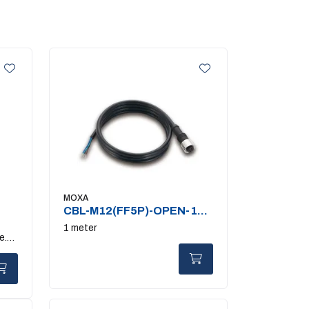
MOXA
CBL-M12(FF5P)-OPEN-100
IP67
1 meter
e.