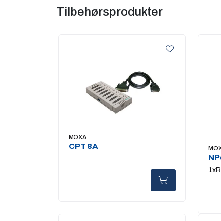
Tilbehørsprodukter
MOXA
OPT 8A
MO
NPo
Se
1xR
por