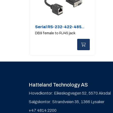
Serial RS-232-422-485
Adapter
DB9 female to RJ45 jack
Hatteland Technology AS
Hovedkontor: Eikeskogvegen 52, 5570 Aksdal
Salgskontor: Strandveien 35, 1366 Lysaker
+47 4814 2200