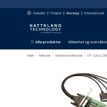
Skip to main content
|
|
|
Sweden
Finland
Norway
International
Alle produkter
Sikkerhet og overvåkn
Hjem
Nettverk
Seriell konnektivitet​
CP-114UL-D