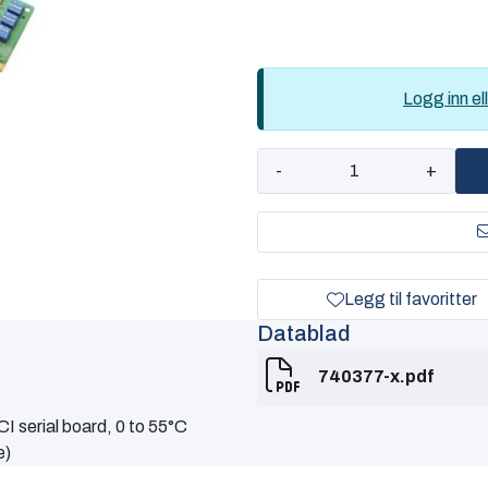
Logg inn ell
-
+
Legg til favoritter
Datablad
740377-x.pdf
I serial board, 0 to 55°C
e)