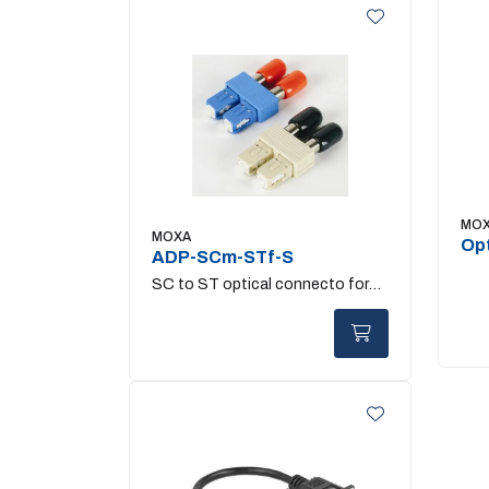
MO
MOXA
Op
ADP-SCm-STf-S
SC to ST optical connecto for
Singlemode