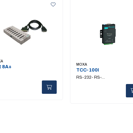
XA
MOXA
t 8A+
TCC-100I
RS-232- RS-
422/485.surge&isolation