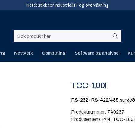
Nettbutikk for industriell IT og overvåkning
ing
Nettverk
Computing
Software og analyse
Kur
TCC-100I
RS-232- RS-422/485.surge&i
Produktnummer:
740237
Produsentens P/N:
TCC-100I