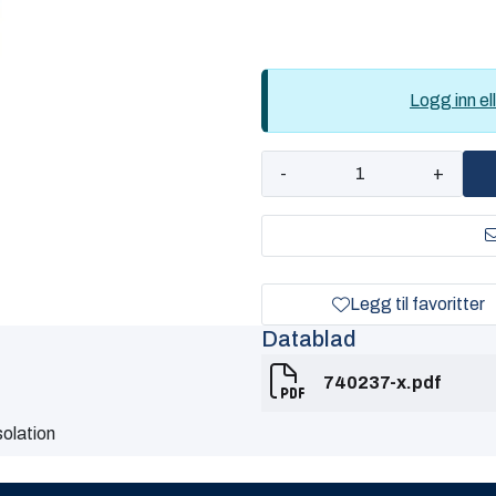
Logg inn ell
-
+
Legg til favoritter
Datablad
740237-x.pdf
olation