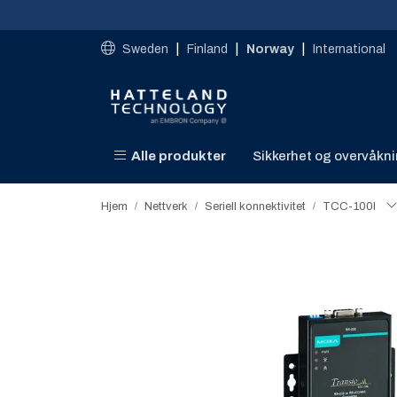
Skip to main content
|
|
|
Sweden
Finland
Norway
International
Alle produkter
Sikkerhet og overvåkn
Hjem
Nettverk
Seriell konnektivitet​
TCC-100I