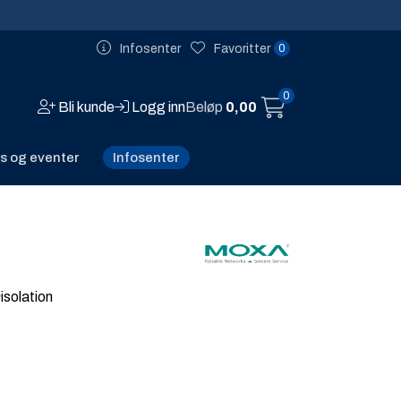
0
Infosenter
Favoritter
0
Bli kunde
Logg inn
Beløp
0,00
Infosenter
s og eventer
solation