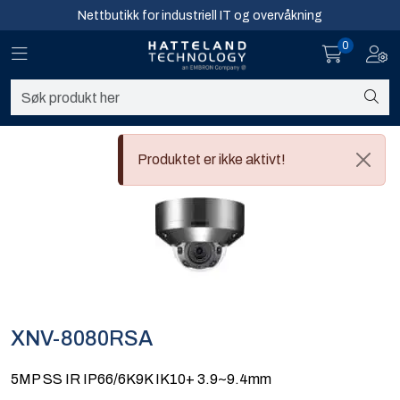
Skip to main content
Nettbutikk for industriell IT og overvåkning
0
Toggle navigation
Toggl
Sikkerhet og overvåkning
Nettverk
Produktet er ikke aktivt!
Computing
Software og analyse
Infosenter
Sikkerhet og overvåkning
XNV-8080RSA
Nettverk
5MP SS IR IP66/6K9K IK10+ 3.9~9.4mm