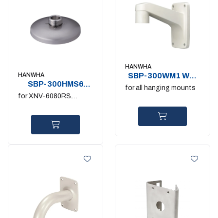
HANWHA
HANWHA
SBP-300WM1 Wall
SBP-300HMS6
Mount
for all hanging mounts
Hanging Mount
for XNV-6080RS.
Stainless
8080RS. 6120RS