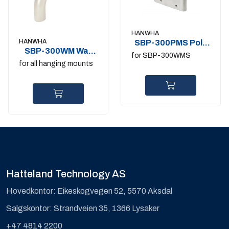
HANWHA
HANWHA
SBP-300PMS Pole
SBP-300WM Wall
Mount Stainless
for SBP-300WMS
Mount
for all hanging mounts
Hatteland Technology AS
Hovedkontor: Eikeskogvegen 52, 5570 Aksdal
Salgskontor: Strandveien 35, 1366 Lysaker
+47 4814 2200