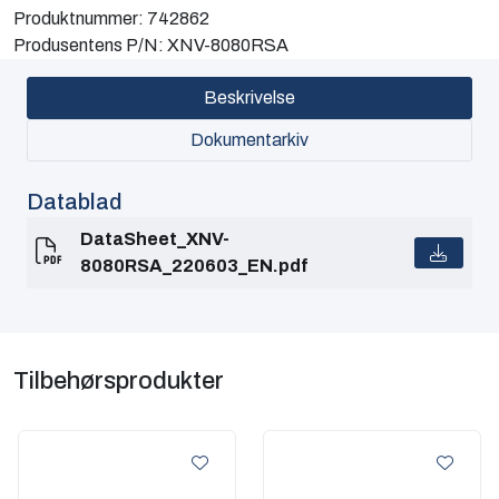
Produktnummer:
742862
Computing
Produsentens P/N:
XNV-8080RSA
Software og analyse
Beskrivelse
Dokumentarkiv
Kurs og eventer
Datablad
Infosenter
DataSheet_XNV-
8080RSA_220603_EN.pdf
Tilbehørsprodukter