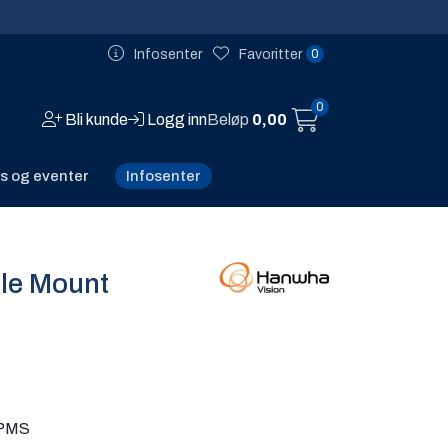
0
Infosenter
Favoritter
0
Bli kunde
Logg inn
Beløp
0,00
Infosenter
s og eventer
le Mount
PMS