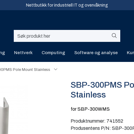
Nettbutikk for industriell IT og overvåkning
ing
Nettverk
Computing
Software og analyse
Kur
0PMS Pole Mount Stainless
SBP-300PMS Po
Stainless
for SBP-300WMS
Produktnummer:
741552
Produsentens P/N:
SBP-300