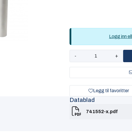
Logg inn ell
-
+
Legg til favoritter
Datablad
741552-x.pdf