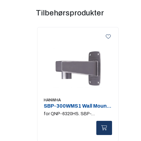
Tilbehørsprodukter
HANWHA
SBP-300WMS1 Wall Mount
Stainless
for QNP-6320HS. SBP-
300HMS6/PMS/KMS