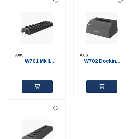
AXIS
AXIS
W701 Mk II
W702 Docking
Docking Station
Station 1-bay
8-bay