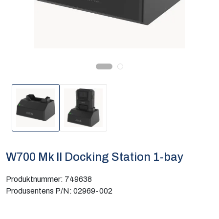
Computing
Software og analyse
Kurs og eventer
Infosenter
W700 Mk II Docking Station 1-bay
Produktnummer:
749638
Produsentens P/N:
02969-002