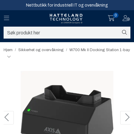
Skip to main content
Nettbutikk for industriell IT og overvåkning
0
Toggle navigation
Toggl
Sikkerhet og overvåkning
Nettverk
Hjem
Sikkerhet og overvåkning
W700 Mk II Docking Station 1-bay
Computing
Software og analyse
Infosenter
Sikkerhet og overvåkning
Nettverk