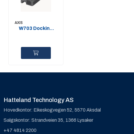
AXIS
W703 Docking
Station 8-bay
Hatteland Technology AS
Hovedkontor: Eikeskogvegen 52, 5570 Aksdal
Salgskontor: Strandveien 35, 1366 Lysaker
+47 4814 2200