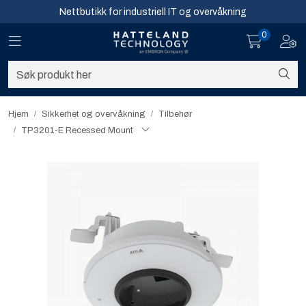
Skip to main content
Nettbutikk for industriell IT og overvåkning
0
Toggle navigation
Toggl
Sikkerhet og overvåkning
Nettverk
Hjem
Sikkerhet og overvåkning
Tilbehør
TP3201-E Recessed Mount
Computing
Software og analyse
Infosenter
Sikkerhet og overvåkning
Nettverk