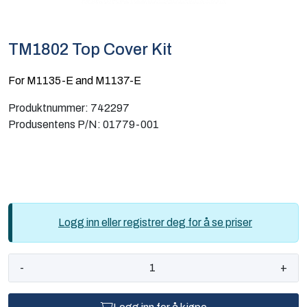
Computing
TM1802 Top Cover Kit
Software og analyse
For M1135-E and M1137-E
Kurs og eventer
Produktnummer:
742297
Produsentens P/N:
01779-001
Infosenter
Logg inn eller registrer deg for å se priser
-
+