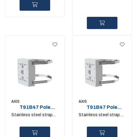
kit
AXIS
AXIS
T91B47 Pole
T91B47 Pole
mount 50-150mm.
mount 100-
Stainless steel straps
Stainless steel straps
IK10
410mm. IK10
included
included