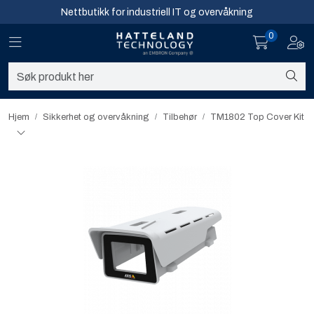
Skip to main content
Nettbutikk for industriell IT og overvåkning
0
Toggle navigation
Toggl
Sikkerhet og overvåkning
Nettverk
Hjem
Sikkerhet og overvåkning
Tilbehør
TM1802 Top Cover Kit
Computing
Software og analyse
Infosenter
Sikkerhet og overvåkning
Nettverk