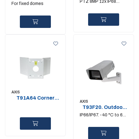
Wall Mount
PTZ 8MP 12x IP68
For fixed domes
enhanced black
AXIS
T91A64 Corner
AXIS
Bracket
T93F20. Outdoor
camera housing.
IP66/IP67. -40 °C to 60
PoE
°C. 15W