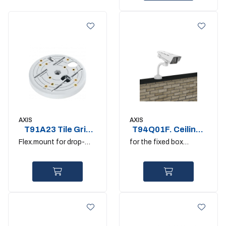
AXIS
AXIS
T91A23 Tile Grid
T94Q01F. Ceiling-
Ceiling Mount 4pcs
and-Column Mount
Flex.mount for drop-
for the fixed box
ceiling tile grid
cameras outdoor