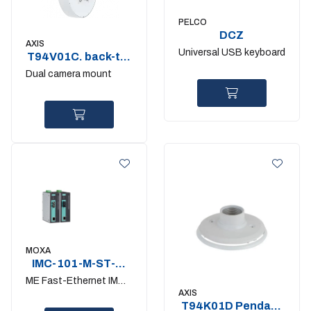
PELCO
DCZ
AXIS
Universal USB keyboard
T94V01C. back-to-
back camera
Dual camera mount
bracket
MOXA
IMC-101-M-ST-T-
IEX
ME Fast-Ethernet IMC-
AXIS
101 Multi. ST
T94K01D Pendant