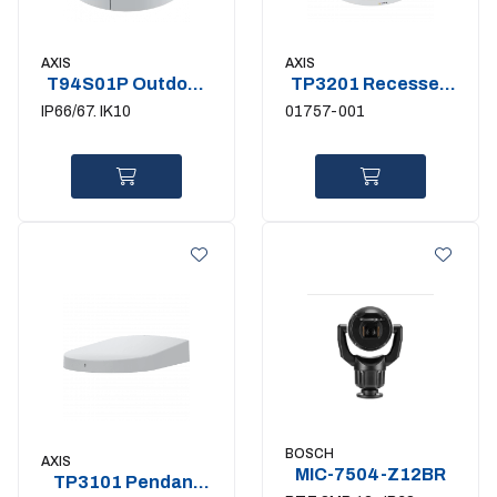
AXIS
AXIS
T94S01P Outdoor
TP3201 Recessed
conduit backbox
Mount
IP66/67. IK10
01757-001
BOSCH
AXIS
MIC-7504-Z12BR
TP3101 Pendant