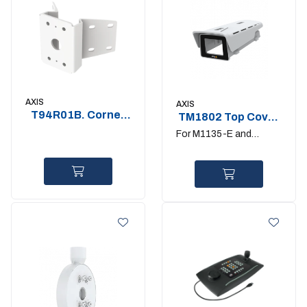
AXIS
AXIS
T94R01B. Corner
TM1802 Top Cover
Bracket
Kit
For M1135-E and
M1137-E