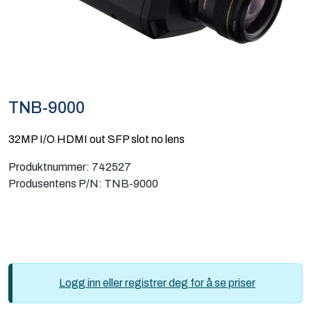
Computing
Software og analyse
Kurs og eventer
TNB-9000
Infosenter
32MP I/O HDMI out SFP slot no lens
Produktnummer:
742527
Produsentens P/N:
TNB-9000
Logg inn eller registrer deg for å se priser