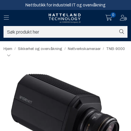
Skip to main content
Nettbutikk for industriell IT og overvåkning
0
Toggle navigation
Toggl
Sikkerhet og overvåkning
Nettverk
Hjem
Sikkerhet og overvåkning
Nettverkskameraer
TNB-9000
Computing
Software og analyse
Infosenter
Sikkerhet og overvåkning
Nettverk