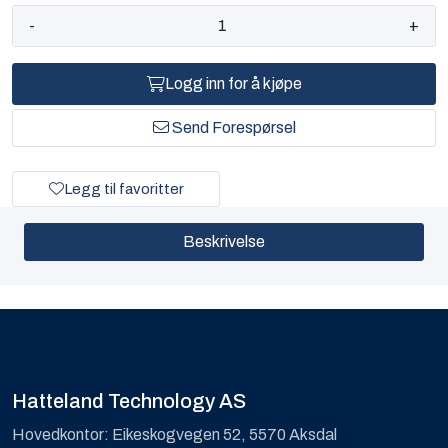
-
+
Logg inn for å kjøpe
Send Forespørsel
Legg til favoritter
Beskrivelse
Hatteland Technology AS
Hovedkontor: Eikeskogvegen 52, 5570 Aksdal