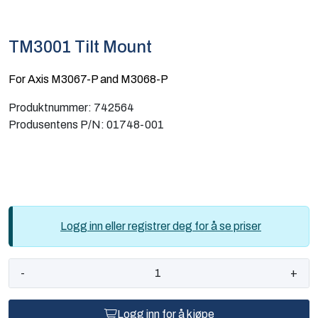
Computing
TM3001 Tilt Mount
Software og analyse
For Axis M3067-P and M3068-P
Kurs og eventer
Produktnummer:
742564
Produsentens P/N:
01748-001
Infosenter
Logg inn eller registrer deg for å se priser
-
+
Logg inn for å kjøpe