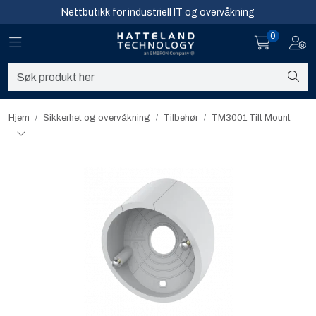
Skip to main content
Nettbutikk for industriell IT og overvåkning
0
Toggle navigation
Toggl
Sikkerhet og overvåkning
Nettverk
Hjem
Sikkerhet og overvåkning
Tilbehør
TM3001 Tilt Mount
Computing
Software og analyse
Infosenter
Sikkerhet og overvåkning
Nettverk