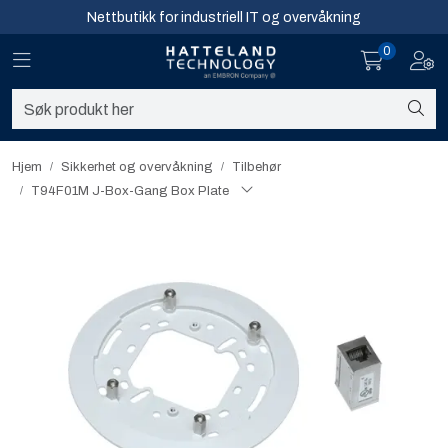
Skip to main content
Nettbutikk for industriell IT og overvåkning
0
Toggle navigation
Toggl
Sikkerhet og overvåkning
Nettverk
Hjem
Sikkerhet og overvåkning
Tilbehør
T94F01M J-Box-Gang Box Plate
Computing
Software og analyse
Infosenter
Sikkerhet og overvåkning
Nettverk