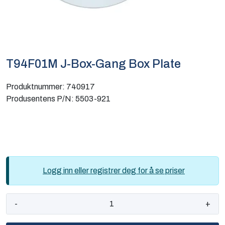
Computing
Software og analyse
T94F01M J-Box-Gang Box Plate
Kurs og eventer
Produktnummer:
740917
Infosenter
Produsentens P/N:
5503-921
Logg inn eller registrer deg for å se priser
-
+