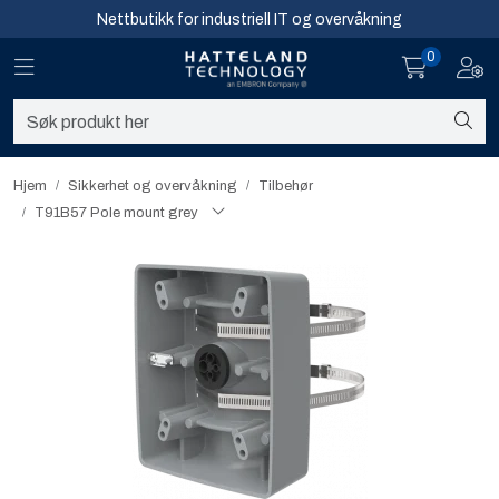
Skip to main content
Nettbutikk for industriell IT og overvåkning
0
Toggle navigation
Toggl
Sikkerhet og overvåkning
Nettverk
Hjem
Sikkerhet og overvåkning
Tilbehør
T91B57 Pole mount grey
Computing
Software og analyse
Infosenter
Sikkerhet og overvåkning
Nettverk