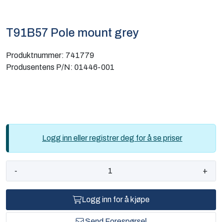
Computing
T91B57 Pole mount grey
Software og analyse
Produktnummer:
741779
Kurs og eventer
Produsentens P/N:
01446-001
Infosenter
Logg inn eller registrer deg for å se priser
-
+
Logg inn for å kjøpe
Send Forespørsel