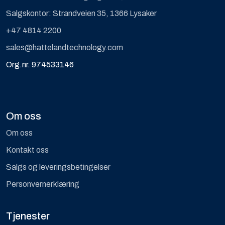
Computing
Salgskontor: Strandveien 35, 1366 Lysaker
+47 4814 2200
Software og analyse
sales@hattelandtechnology.com
Org.nr. 974533146
Kurs og eventer
Infosenter
Om oss
Om oss
Kontakt oss
Salgs og leveringsbetingelser
Personvernerklæring
Tjenester