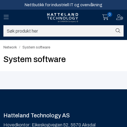
Skip to main content
Nettbutikk for industriell IT og overvåkning
0
Toggle navigation
Toggl
Sikkerhet og overvåkning
Nettverk
Network
System software
Computing
System software
Software og analyse
Infosenter
Sikkerhet og overvåkning
Hatteland Technology AS
Nettverk
Hovedkontor: Eikeskogvegen 52, 5570 Aksdal