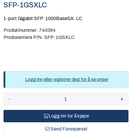
SFP-1GSXLC
Computing
1-port Gigabit SFP. 1000BaseSX. LC
Software og analyse
Produktnummer:
740394
Produsentens P/N:
SFP-1GSXLC
Kurs og eventer
Infosenter
Logg inn eller registrer deg for å se priser
-
+
Logg inn for å kjøpe
Send Forespørsel