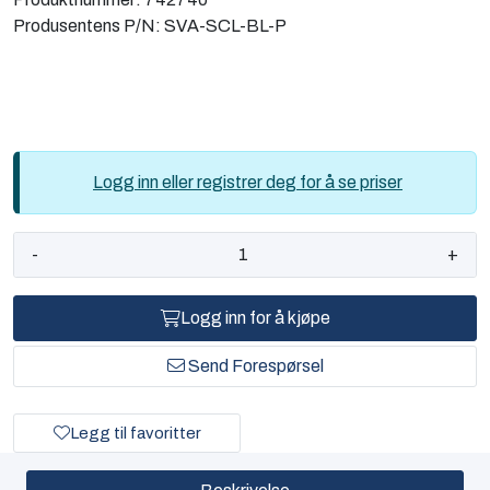
Computing
Produsentens P/N:
SVA-SCL-BL-P
Software og analyse
Kurs og eventer
Logg inn eller registrer deg for å se priser
Infosenter
-
+
Logg inn for å kjøpe
Send Forespørsel
Legg til favoritter