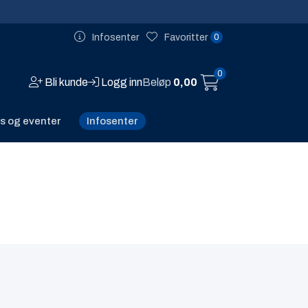
0
Infosenter
Favoritter
0
Bli kunde
Logg inn
Beløp
0,00
Infosenter
s og eventer