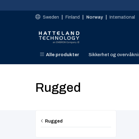
Skip to main content
|
|
|
Sweden
Finland
Norway
International
Alle produkter
Sikkerhet og overvåkn
Rugged
Rugged