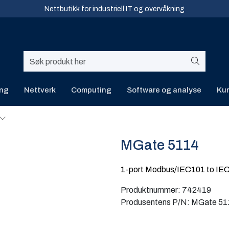
Nettbutikk for industriell IT og overvåkning
ing
Nettverk
Computing
Software og analyse
Kur
MGate 5114
1-port Modbus/IEC101 to IE
Produktnummer:
742419
Produsentens P/N:
MGate 51