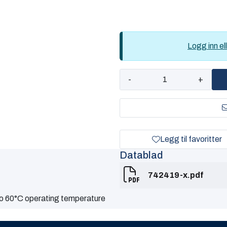
Logg inn ell
-
+
Legg til favoritter
Datablad
742419-x.pdf
o 60°C operating temperature