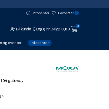
0
Infosenter
Favoritter
0
Bli kunde
Logg inn
Beløp
0,00
Infosenter
s og eventer
C104 gateway
14