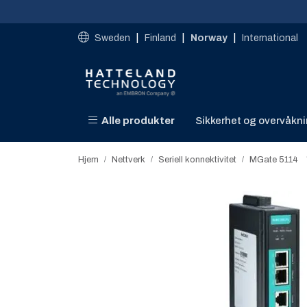
Skip to main content
|
|
|
Sweden
Finland
Norway
International
Alle produkter
Sikkerhet og overvåkn
Hjem
Nettverk
Seriell konnektivitet​
MGate 5114