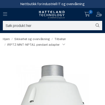
Skip to main content
Nettbutikk for industriell IT og overvåkning
0
Toggle navigation
Toggl
Sikkerhet og overvåkning
Nettverk
Hjem
Sikkerhet og overvåkning
Tilbehør
IRPTZ-MNT-NPTA1. pendant adapter
Computing
Software og analyse
Infosenter
Sikkerhet og overvåkning
Nettverk