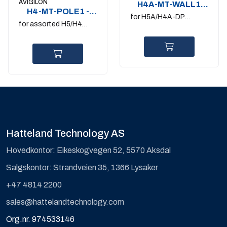
AVIGILON
H4A-MT-WALL1
H4-MT-POLE1 -
Wall mount bracket
for H5A/H4A-DP
PLMT-1001
for assorted H5/H4
pendant dome cameras
cameras/accessories
Hatteland Technology AS
Hovedkontor: Eikeskogvegen 52, 5570 Aksdal
Salgskontor: Strandveien 35, 1366 Lysaker
+47 4814 2200
sales@hattelandtechnology.com
Org.nr. 974533146