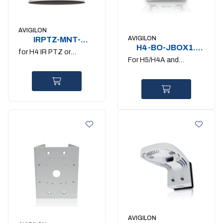
AVIGILON
AVIGILON
IRPTZ-MNT-
H4-BO-JBOX1.
NPTA1. pendant
for H4 IR PTZ or
junction box
adapter
For H5/H4A and
H4AMH-AD-PEND1
H5/H4SL bullet. H4
therm
AVIGILON