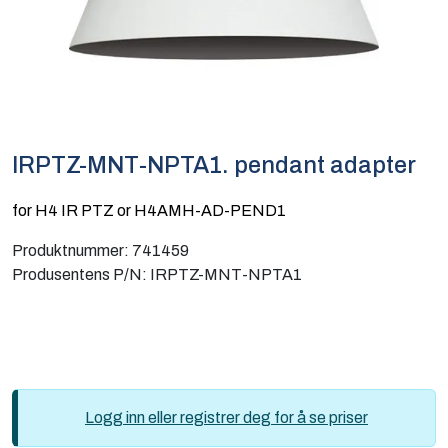
Computing
Software og analyse
Kurs og eventer
IRPTZ-MNT-NPTA1. pendant adapter
Infosenter
for H4 IR PTZ or H4AMH-AD-PEND1
Produktnummer:
741459
Produsentens P/N:
IRPTZ-MNT-NPTA1
Logg inn eller registrer deg for å se priser