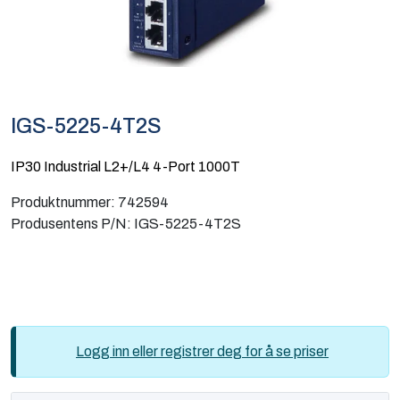
Computing
Software og analyse
Kurs og eventer
IGS-5225-4T2S
Infosenter
IP30 Industrial L2+/L4 4-Port 1000T
Produktnummer:
742594
Produsentens P/N:
IGS-5225-4T2S
Logg inn eller registrer deg for å se priser