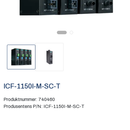
Computing
Software og analyse
Kurs og eventer
Infosenter
ICF-1150I-M-SC-T
Produktnummer:
740460
Produsentens P/N:
ICF-1150I-M-SC-T