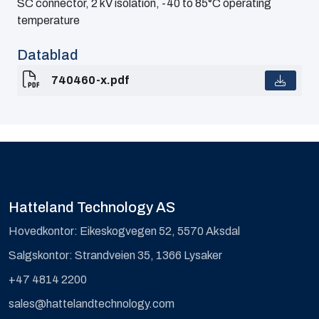
SC connector, 2 kV isolation, -40 to 85°C operating
temperature
Datablad
740460-x.pdf
Hatteland Technology AS
Hovedkontor: Eikeskogvegen 52, 5570 Aksdal
Salgskontor: Strandveien 35, 1366 Lysaker
+47 4814 2200
sales@hattelandtechnology.com