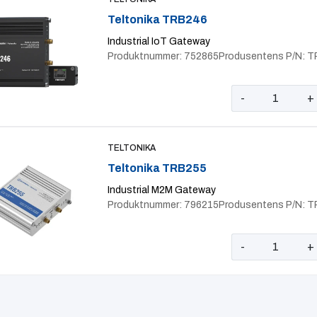
Teltonika TRB246
Industrial IoT Gateway
Produktnummer: 752865
Produsentens P/N: 
-
+
TELTONIKA
Teltonika TRB255
Industrial M2M Gateway
Produktnummer: 796215
Produsentens P/N: 
-
+