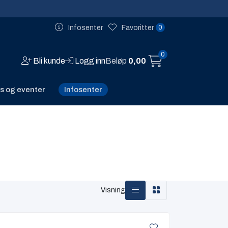
0
Infosenter
Favoritter
0
Bli kunde
Logg inn
Beløp
0,00
Infosenter
s og eventer
Visning