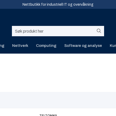
Nettbutikk for industriell IT og overvåkning
ing
Nettverk
Computing
Software og analyse
Kur
TELTONIKA