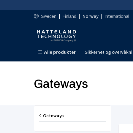
Skip to main content
|
|
|
Sweden
Finland
Norway
International
Alle produkter
Sikkerhet og overvåkn
Gateways
Gateways