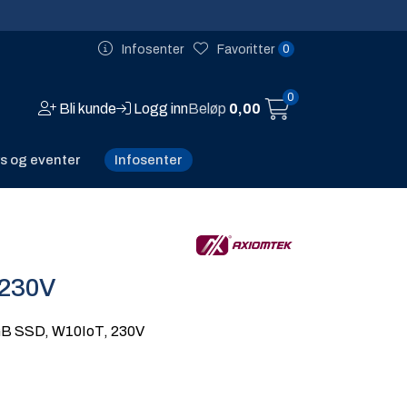
0
Infosenter
Favoritter
0
Bli kunde
Logg inn
Beløp
0,00
Infosenter
s og eventer
230V
GB SSD, W10IoT, 230V