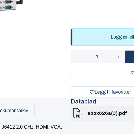
Logg inn ell
-
+
Legg til favoritter
Datablad
okumentarkiv
ebox626a(3).pdf
n J6412 2.0 GHz, HDMI, VGA,