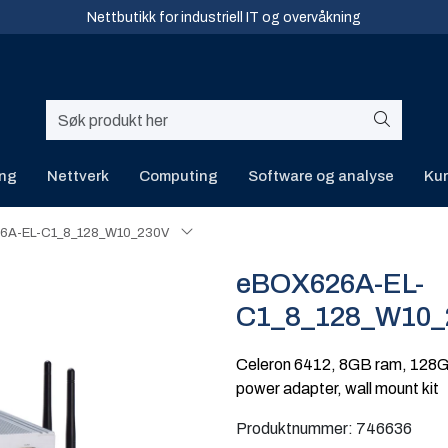
Nettbutikk for industriell IT og overvåkning
ing
Nettverk
Computing
Software og analyse
Kur
6A-EL-C1_8_128_W10_230V
eBOX626A-EL-
C1_8_128_W10_
Celeron 6412, 8GB ram, 128
power adapter, wall mount kit
Produktnummer:
746636