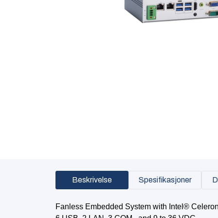
Beskrivelse
Spesifikasjoner
D
Fanless Embedded System with Intel® Celero