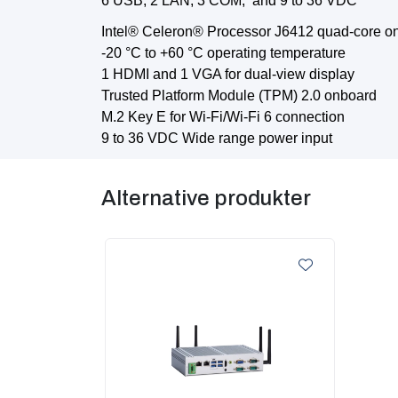
6 USB, 2 LAN, 3 COM, and 9 to 36 VDC
Intel® Celeron® Processor J6412 quad-core o
-20 °C to +60 °C operating temperature
1 HDMI and 1 VGA for dual-view display
Trusted Platform Module (TPM) 2.0 onboard
M.2 Key E for Wi-Fi/Wi-Fi 6 connection
9 to 36 VDC Wide range power input
Alternative produkter