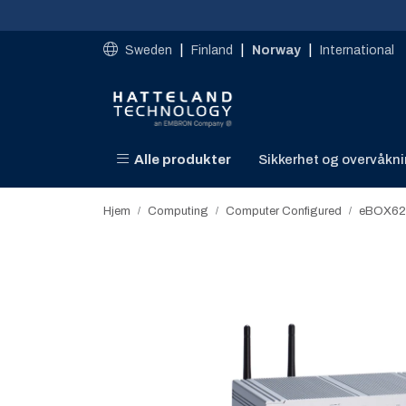
Skip to main content
|
|
|
Sweden
Finland
Norway
International
Alle produkter
Sikkerhet og overvåkn
Hjem
Computing
Computer Configured
eBOX62