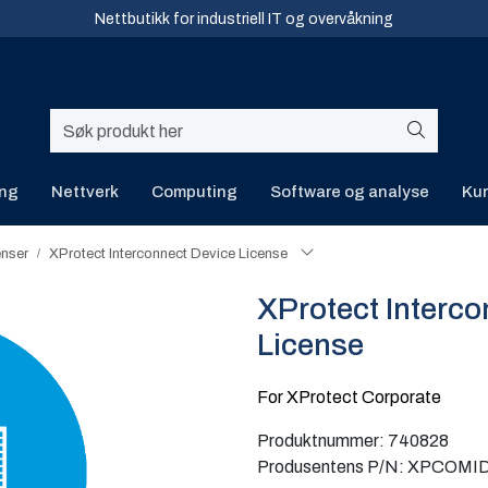
Nettbutikk for industriell IT og overvåkning
ing
Nettverk
Computing
Software og analyse
Kur
enser
XProtect Interconnect Device License
XProtect Interco
License
For XProtect Corporate
Produktnummer:
740828
Produsentens P/N:
XPCOMI