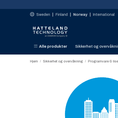
Skip to main content
|
|
|
Sweden
Finland
Norway
International
Alle produkter
Sikkerhet og overvåkn
Hjem
Sikkerhet og overvåkning
Programvare & lis