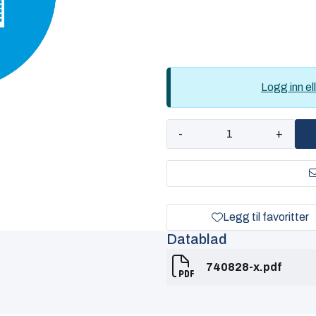
Logg inn ell
-
+
Legg til favoritter
Datablad
740828-x.pdf