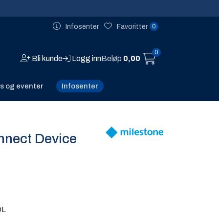
0
Infosenter
Favoritter
0
Bli kunde
Logg inn
Beløp
0,00
Infosenter
s og eventer
nnect Device
DL