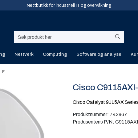
Nettbutikk for industriell IT og overvåkning
ing
Nettverk
Computing
Software og analyse
Kur
I-E
Cisco C9115AXI
Cisco Catalyst 9115AX Serie
Produktnummer:
742967
Produsentens P/N:
C9115AXI