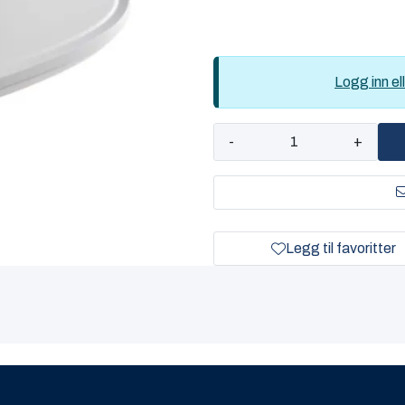
Logg inn ell
-
+
Legg til favoritter