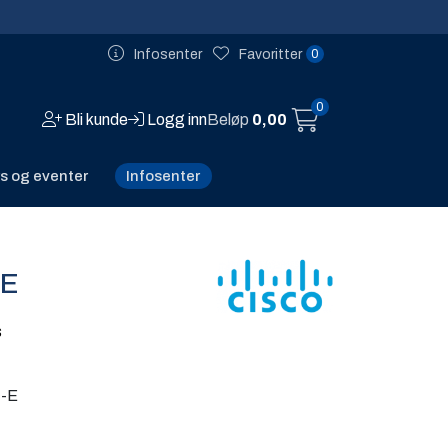
0
Infosenter
Favoritter
0
Bli kunde
Logg inn
Beløp
0,00
Infosenter
s og eventer
-E
s
-E