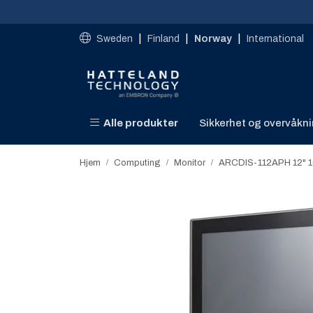
Skip to main content
|
|
|
Sweden
Finland
Norway
International
Alle produkter
Sikkerhet og overvåkn
Hjem
Computing
Monitor
ARCDIS-112APH 12" 10