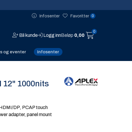
0
Infosenter
Favoritter
0
Bli kunde
Logg inn
Beløp
0,00
Infosenter
s og eventer
12" 1000nits
/HDMI/DP, PCAP touch
er adapter, panel mount