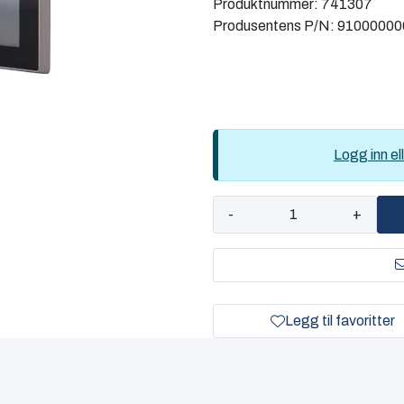
Produktnummer:
741307
Produsentens P/N:
91000000
Logg inn ell
-
+
Legg til favoritter