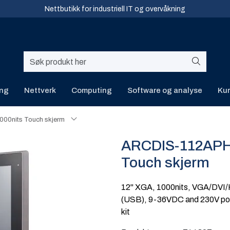
Nettbutikk for industriell IT og overvåkning
ing
Nettverk
Computing
Software og analyse
Kur
00nits Touch skjerm
ARCDIS-112APH 
Touch skjerm
12" XGA, 1000nits, VGA/DVI
(USB), 9-36VDC and 230V pow
kit