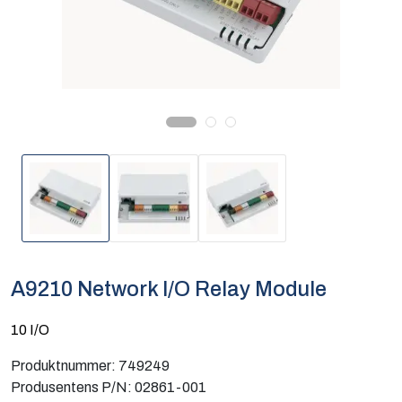
Computing
Software og analyse
Kurs og eventer
Infosenter
A9210 Network I/O Relay Module
10 I/O
Produktnummer:
749249
Produsentens P/N:
02861-001