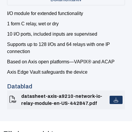
I/O module for extended functionality
1 form C relay, wet or dry
10 I/O ports, included inputs are supervised
Supports up to 128 I/Os and 64 relays with one IP
connection
Based on Axis open platforms—VAPIX® and ACAP
Axis Edge Vault safeguards the device
Datablad
datasheet-axis-a9210-network-io-
relay-module-en-US-442847.pdf