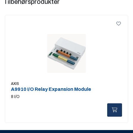
Tilbehørsprodukter
AXIS
A9910 I/O Relay Expansion Module
8 I/O