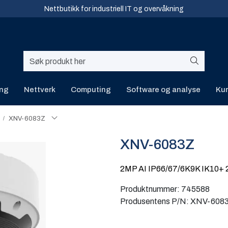
Nettbutikk for industriell IT og overvåkning
ing
Nettverk
Computing
Software og analyse
Kur
XNV-6083Z
XNV-6083Z
2MP AI IP66/67/6K9K IK10+
Produktnummer:
745588
Produsentens P/N:
XNV-608