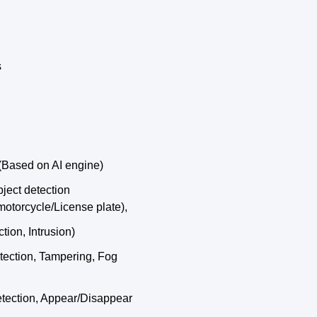
s
(Based on AI engine)
ject detection
 motorcycle/License plate),
ction, Intrusion)
etection, Tampering, Fog
etection, Appear/Disappear