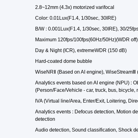
2.8~12mm (4.3x) motorized varifocal
Color: 0.01Lux(F1.4, 1/30sec, 30IRE)
B/W : 0.001Lux(F1.4, 1/30sec, 30IRE), 30/25fp
Maximum 120fps/100fps(60Hz/50Hz)(WDR off)
Day & Night (ICR), extremeWDR (150 dB)
Hard-coated dome bubble
WiseNR
Ⅱ
(Based on AI engine), WiseStream
Ⅲ
Analytics events based on AI engine (NPU) : Ob
(Person/Face/Vehicle - car, truck, bus, bicycle,
IVA (Virtual line/Area, Enter/Exit, Loitering, Dire
Analytics events : Defocus detection, Motion d
detection
Audio detection, Sound classification, Shock d