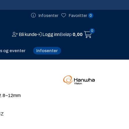
0
Infosenter
Favoritter
0
Bli kunde
Logg inn
Beløp
0,00
Infosenter
s og eventer
 2.8~12mm
3Z