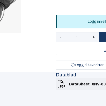
Logg inn ell
-
+
Legg til favoritter
Datablad
DataSheet_XNV-60