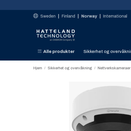
Skip to main content
|
|
|
Sweden
Finland
Norway
International
Alle produkter
Sikkerhet og overvåkn
Hjem
Sikkerhet og overvåkning
Nettverkskameraer