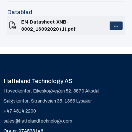
Computing
Datablad
EN-Datasheet-XNB-
Software og analyse
8002_16092020 (1).pdf
Kurs og eventer
Infosenter
Hatteland Technology AS
Hovedkontor: Eikeskogvegen 52, 5570 Aksdal
Salgskontor: Strandveien 35, 1366 Lysaker
+47 4814 2200
sales@hattelandtechnology.com
Org.nr. 974533146