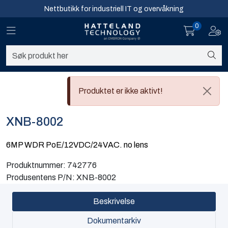
Skip to main content
Nettbutikk for industriell IT og overvåkning
0
Toggle navigation
Toggl
Sikkerhet og overvåkning
Nettverk
Produktet er ikke aktivt!
Computing
XNB-8002
Software og analyse
6MP WDR PoE/12VDC/24VAC. no lens
Infosenter
Produktnummer:
742776
Produsentens P/N:
XNB-8002
Sikkerhet og overvåkning
Beskrivelse
Nettverk
Dokumentarkiv