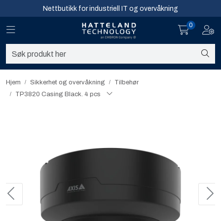
Skip to main content
Nettbutikk for industriell IT og overvåkning
0
Toggle navigation
Toggl
Sikkerhet og overvåkning
Nettverk
Hjem
Sikkerhet og overvåkning
Tilbehør
TP3820 Casing Black. 4 pcs
Computing
Software og analyse
Infosenter
Sikkerhet og overvåkning
Nettverk