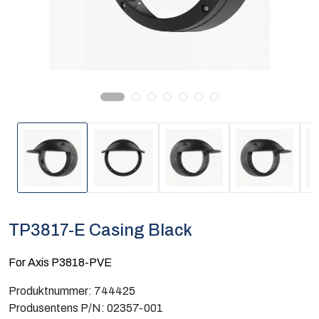
Computing
Software og analyse
Kurs og eventer
Infosenter
TP3817-E Casing Black
For Axis P3818-PVE
Produktnummer:
744425
Produsentens P/N:
02357-001