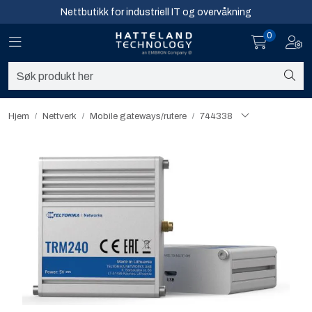
Skip to main content
Nettbutikk for industriell IT og overvåkning
0
Toggle navigation
Toggl
Sikkerhet og overvåkning
Nettverk
Hjem
Nettverk
Mobile gateways/rutere​
744338
Computing
Software og analyse
Infosenter
Sikkerhet og overvåkning
Nettverk