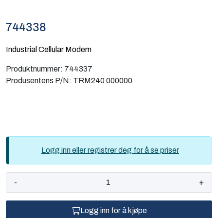
Computing
744338
Software og analyse
Industrial Cellular Modem
Kurs og eventer
Produktnummer:
744337
Produsentens P/N:
TRM240 000000
Infosenter
Logg inn eller registrer deg for å se priser
-
+
Logg inn for å kjøpe