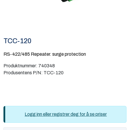
Computing
Software og analyse
Kurs og eventer
TCC-120
Infosenter
RS-422/485 Repeater. surge protection
Produktnummer:
740348
Produsentens P/N:
TCC-120
Logg inn eller registrer deg for å se priser