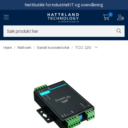
Skip to main content
Nettbutikk for industriell IT og overvåkning
0
Toggle navigation
Toggl
Sikkerhet og overvåkning
Nettverk
Hjem
Nettverk
Seriell konnektivitet​
TCC-120
Computing
Software og analyse
Infosenter
Sikkerhet og overvåkning
Nettverk