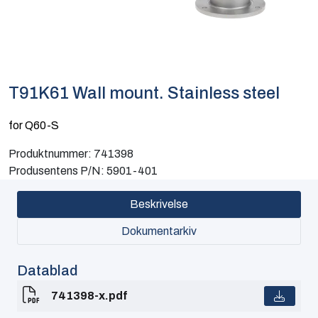
Computing
Software og analyse
T91K61 Wall mount. Stainless steel
Kurs og eventer
for Q60-S
Infosenter
Produktnummer:
741398
Produsentens P/N:
5901-401
Beskrivelse
Dokumentarkiv
Datablad
741398-x.pdf