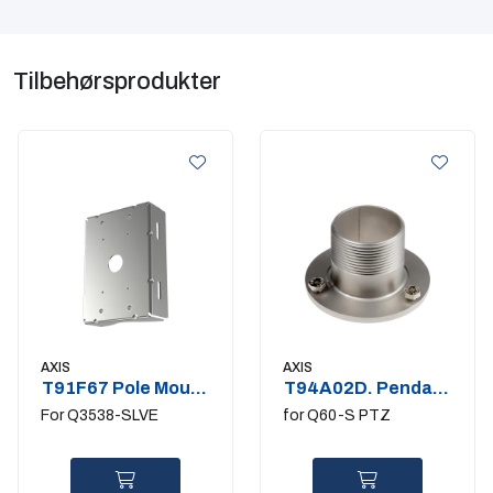
Tilbehørsprodukter
AXIS
AXIS
T91F67 Pole Mount
T94A02D. Pendant
Stainless Steel
Kit Stainless steel
For Q3538-SLVE
for Q60-S PTZ